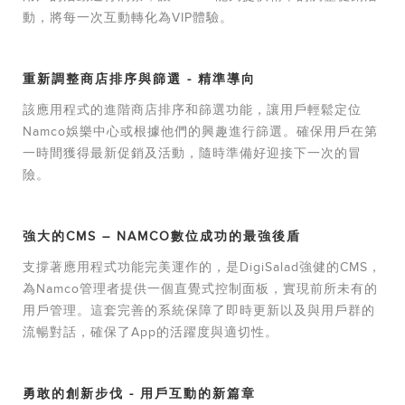
動，將每一次互動轉化為VIP體驗。
重新調整商店排序與篩選 - 精準導向
該應用程式的進階商店排序和篩選功能，讓用戶輕鬆定位
Namco娛樂中心或根據他們的興趣進行篩選。確保用戶在第
一時間獲得最新促銷及活動，隨時準備好迎接下一次的冒
險。
強大的CMS – NAMCO數位成功的最強後盾
支撐著應用程式功能完美運作的，是DigiSalad強健的CMS，
為Namco管理者提供一個直覺式控制面板，實現前所未有的
用戶管理。這套完善的系統保障了即時更新以及與用戶群的
流暢對話，確保了App的活躍度與適切性。
勇敢的創新步伐 - 用戶互動的新篇章