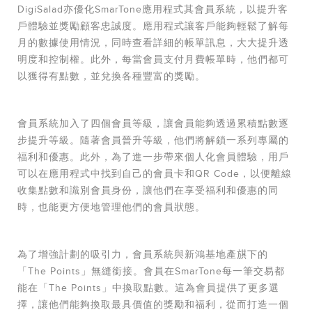
DigiSalad亦優化SmarTone應用程式其會員系統，以提升客
戶體驗並獎勵顧客忠誠度。應用程式讓客戶能夠輕鬆了解每
月的數據使用情況，同時查看詳細的帳單訊息，大大提升透
明度和控制權。此外，每當會員支付月費帳單時，他們都可
以獲得有點數，並兌換各種豐富的獎勵。
會員系統加入了四個會員等級，讓會員能夠透過累積點數逐
步提升等級。隨著會員晉升等級，他們將解鎖一系列專屬的
福利和優惠。此外，為了進一步帶來個人化會員體驗，用戶
可以在應用程式中找到自己的會員卡和QR Code，以便離線
收集點數和識別會員身份，讓他們在享受福利和優惠的同
時，也能更方便地管理他們的會員狀態。
為了增強計劃的吸引力，會員系統與新鴻基地產𣄃下的
「The Points」無縫銜接。會員在SmarTone每一筆交易都
能在「The Points」中換取點數。這為會員提供了更多選
擇，讓他們能夠換取最具價值的獎勵和福利，從而打造一個