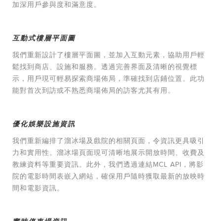
加深用戶參與度和滿意度。
互動式樓層平面圖
我們重新設計了樓層平面圖，並加入互動元素，協助用戶輕
鬆找到商店、設施和服務。透過完善界面及清晰的視覺標
示，用戶現可輕易探索商場佈局，準確找到店鋪位置。此功
能對首次到訪或不熟悉商場佈局的訪客尤其有用。
優化娛樂設施資訊
我們重新編排了溜冰場及戲院的相關頁面，令資訊更具吸引
力和實用性。溜冰場頁面現可清晰地展示開放時間、收費及
教練資料等重要資訊。此外，我們透過連結MCL API，將影
院的電影時間表嵌入網站，確保用戶隨時獲取最新的放映時
間和電影資訊。