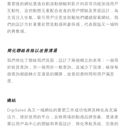
重塑後的網站透過自動滾動橫幅和影片內容等功能加強用戶
互動性。這些動態元素配合改進的用戶體驗及界面設計，為
主頁注入生氣，吸引用戶注意並鼓勵他們繼續探索網站。我
們的設計方針著重於營造動感和參與感，代表親臨又一城時
的興奮感。
簡化聯絡表格以改善溝通
我們簡化了聯絡我們頁面，設計了兩個獨立的表單：一個用
於租賃查詢，另一個用於一般查詢。這減少了混淆，確保每
個查詢都能轉介至適當的團隊，改善回應時間和用戶滿意
度。
總結
DigiSalad 為又一城網站的重塑工作成功地將其轉化為充滿
活力、便於使用的平台，反映商場的動感品牌形象。透過著
重以用戶為中心的體驗和界面設計、簡化導航系統、完善的