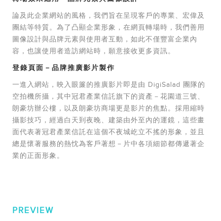
論及此企業網站的風格，我們旨在呈現客戶的專業、宏偉及
團結等特質。為了凸顯企業形象，在網頁轉場時，我們善用
圖像設計與品牌元素與使用者互動，如此不僅豐富企業內
容，也讓使用者造訪網站時，願意接收更多資訊。
登錄頁面－品牌推廣影片製作
一進入網站，映入眼簾的推廣影片即是由 DigiSalad 團隊的
空拍機所攝，其中冠君產業信託旗下的資產－花園道三號、
朗豪坊辦公樓，以及朗豪坊商場更是影片的焦點。採用縮時
攝影技巧，經過白天到夜晚、建築由外至內的運鏡，這些畫
面代表著冠君產業信託在這個不夜城屹立不搖的形象，並且
總是懷著服務的熱忱為客戶著想－片中各項細節都傳遞著企
業的正面形象。
PREVIEW