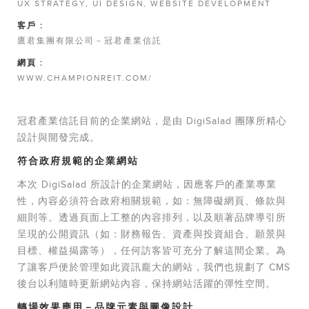
UX STRATEGY, UI DESIGN, WEBSITE DEVELOPMENT
客戶 :
鷹君集團有限公司－冠君產業信託
網頁 :
WWW.CHAMPIONREIT.COM/
冠君產業信託目前的企業網站，是由 DigiSalad 團隊所精心
設計與開發完成。
符合政府規範的企業網站
本次 DigiSalad 所設計的企業網站，因應客戶的產業專業
性，內容必須符合政府相關規範，如：無障礙網頁、條款與
細則等。透過頁面上工整的內容排列，以及順著品牌導引所
呈現的公開資訊（如：財務報告、資產與投資組合、願景與
目標、權益揭露等），任何訪客皆可充分了解這間企業。為
了讓客戶便於管理如此資訊龐大的網站，我們也規劃了 CMS
後台以利隨時更新網站內容，保持網站活躍的彈性空間。
轉場效果應用－品牌元素與圖像設計